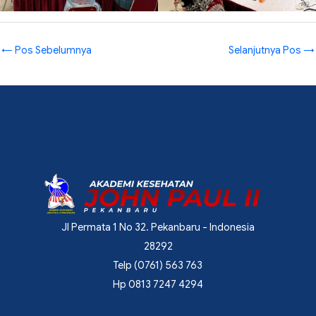
←
Pos Sebelumnya
Selanjutnya Pos
→
Jl Permata 1 No 32. Pekanbaru - Indonesia
28292
Telp (0761) 563 763
Hp 0813 7247 4294