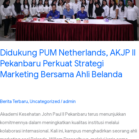
Perkuat
Strategi
Marketing
Bersama
Ahli
Belanda
Didukung PUM Netherlands, AKJP II
Pekanbaru Perkuat Strategi
Marketing Bersama Ahli Belanda
Berita Terbaru
,
Uncategorized
/
admin
Akademi Kesehatan John Paul II Pekanbaru terus menunjukkan
komitmennya dalam meningkatkan kualitas institusi melalui
kolaborasi internasional. Kali ini, kampus menghadirkan seorang ahli