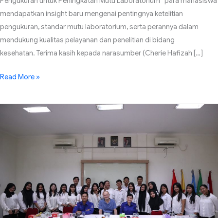
Pengukuran untuk Peningkatan Mutu Laboratorium” para mahasiswa
mendapatkan insight baru mengenai pentingnya ketelitian
pengukuran, standar mutu laboratorium, serta perannya dalam
mendukung kualitas pelayanan dan penelitian di bidang
kesehatan. Terima kasih kepada narasumber (Cherie Hafizah […]
Read More »
Didukung
PUM
Netherlands,
AKJP
II
Pekanbaru
Perkuat
Strategi
Marketing