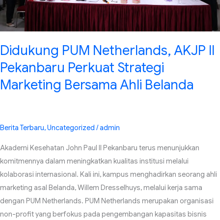
Bersama
Ahli
Belanda
Didukung PUM Netherlands, AKJP II
Pekanbaru Perkuat Strategi
Marketing Bersama Ahli Belanda
Berita Terbaru
,
Uncategorized
/
admin
Akademi Kesehatan John Paul II Pekanbaru terus menunjukkan
komitmennya dalam meningkatkan kualitas institusi melalui
kolaborasi internasional. Kali ini, kampus menghadirkan seorang ahli
marketing asal Belanda, Willem Dresselhuys, melalui kerja sama
dengan PUM Netherlands. PUM Netherlands merupakan organisasi
non-profit yang berfokus pada pengembangan kapasitas bisnis