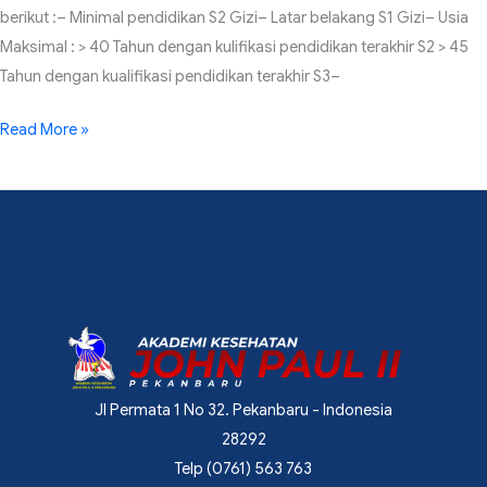
berikut :– Minimal pendidikan S2 Gizi– Latar belakang S1 Gizi– Usia
Maksimal : > 40 Tahun dengan kulifikasi pendidikan terakhir S2 > 45
Tahun dengan kualifikasi pendidikan terakhir S3–
Read More »
Jl Permata 1 No 32. Pekanbaru - Indonesia
28292
Telp (0761) 563 763